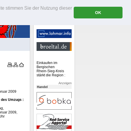
ite stimmen Sie der Nutzung dieser
OK
Einkaufen im
Bergischen
Rhein-Sieg-Kreis
stärkt die Region :
Anzeigen
Handel
bruar 2009
 des Umzugs :
ag,
bruar 2009,
Uhr