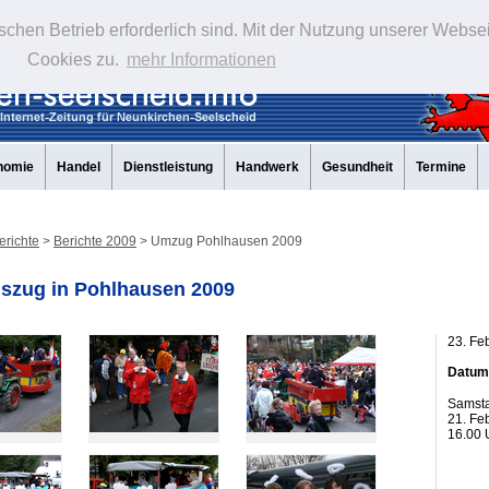
schen Betrieb erforderlich sind. Mit der Nutzung unserer Webse
Cookies zu.
mehr Informationen
nomie
Handel
Dienstleistung
Handwerk
Gesundheit
Termine
erichte
>
Berichte 2009
> Umzug Pohlhausen 2009
szug in Pohlhausen 2009
23. Fe
Datum
Samst
21. Fe
16.00 