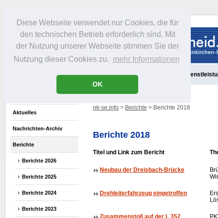
Diese Webseite verwendet nur Cookies, die für
den technischen Betrieb erforderlich sind. Mit
der Nutzung unserer Webseite stimmen Sie der
Nutzung dieser Cookies zu.
mehr Informationen
Aktuelles
Portrait
Freizeit
Gastronomie
Handel
Dienstleist
OK
nk-se.info
>
Berichte
> Berichte 2018
Aktuelles
Nachrichten-Archiv
Berichte 2018
Berichte
Titel und Link zum Bericht
Th
Berichte 2026
Neubau der Dreisbach-Brücke
Br
Win
Berichte 2025
Berichte 2024
Drehleiterfahrzeug eingetroffen
Er
Lö
Berichte 2023
Zusammenstoß auf der L 352
P