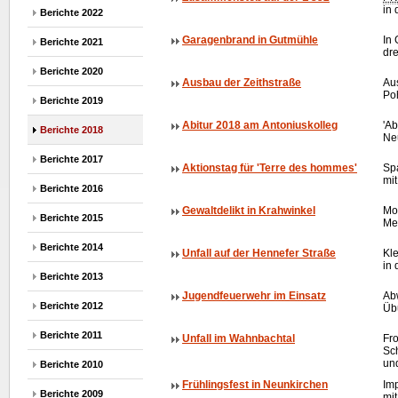
in
Berichte 2022
Garagenbrand in Gutmühle
In
Berichte 2021
dr
Berichte 2020
Ausbau der Zeithstraße
Au
Po
Berichte 2019
Abitur 2018 am Antoniuskolleg
'Ab
Berichte 2018
Neu
Berichte 2017
Aktionstag für 'Terre des hommes'
Sp
mi
Berichte 2016
Gewaltdelikt in Krahwinkel
Mo
Berichte 2015
Mes
Berichte 2014
Unfall auf der Hennefer Straße
Kl
in
Berichte 2013
Jugendfeuerwehr im Einsatz
Ab
Berichte 2012
Üb
Berichte 2011
Unfall im Wahnbachtal
Fro
Sc
un
Berichte 2010
Frühlingsfest in Neunkirchen
Im
Berichte 2009
mit