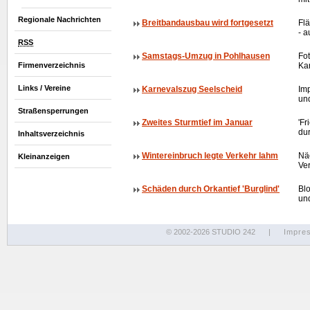
Regionale Nachrichten
Breitbandausbau wird fortgesetzt
Fl
- a
RSS
Samstags-Umzug in Pohlhausen
Fo
Firmenverzeichnis
Ka
Links / Vereine
Karnevalszug Seelscheid
Im
un
Straßensperrungen
Zweites Sturmtief im Januar
'Fr
du
Inhaltsverzeichnis
Wintereinbruch legte Verkehr lahm
Näc
Kleinanzeigen
Ve
Schäden durch Orkantief 'Burglind'
Bl
un
© 2002-2026 STUDIO 242
|
Impre