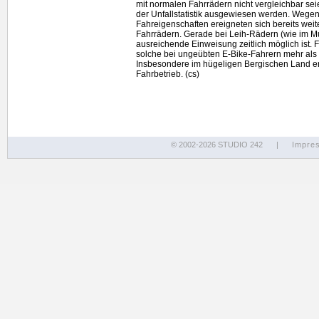
mit normalen Fahrrädern nicht vergleichbar se
der Unfallstatistik ausgewiesen werden. Wege
Fahreigenschaften ereigneten sich bereits weit
Fahrrädern. Gerade bei Leih-Rädern (wie im Much
ausreichende Einweisung zeitlich möglich ist.
solche bei ungeübten E-
Bike
-Fahrern mehr als
Insbesondere im hügeligen Bergischen Land e
Fahrbetrieb. (cs)
© 2002-2026 STUDIO 242
|
Impre