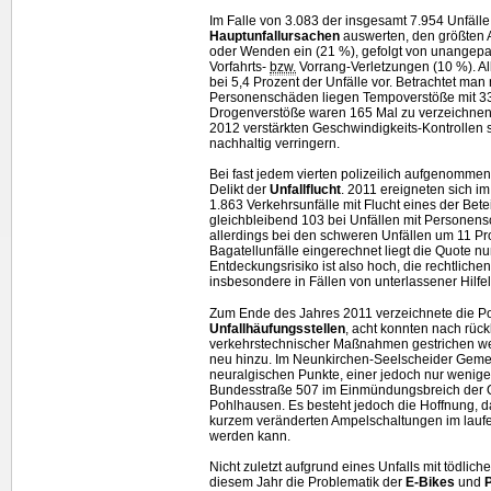
Im Falle von 3.083 der insgesamt 7.954 Unfälle 
Hauptunfallursachen
auswerten, den größten 
oder Wenden ein (21 %), gefolgt von unangepa
Vorfahrts-
bzw.
Vorrang-Verletzungen (10 %). A
bei 5,4 Prozent der Unfälle vor. Betrachtet man
Personenschäden liegen Tempoverstöße mit 333
Drogenverstöße waren 165 Mal zu verzeichnen 
2012 verstärkten Geschwindigkeits-Kontrollen s
nachhaltig verringern.
Bei fast jedem vierten polizeilich aufgenommen
Delikt der
Unfallflucht
. 2011 ereigneten sich im
1.863 Verkehrsunfälle mit Flucht eines der Bete
gleichbleibend 103 bei Unfällen mit Personens
allerdings bei den schweren Unfällen um 11 Pro
Bagatellunfälle eingerechnet liegt die Quote n
Entdeckungsrisiko ist also hoch, die rechtlichen
insbesondere in Fällen von unterlassener Hilfel
Zum Ende des Jahres 2011 verzeichnete die Po
Unfallhäufungsstellen
, acht konnten nach rück
verkehrstechnischer Maßnahmen gestrichen we
neu hinzu. Im Neunkirchen-Seelscheider Gemein
neuralgischen Punkte, einer jedoch nur wenige 
Bundesstraße 507 im Einmündungsbreich der 
Pohlhausen. Es besteht jedoch die Hoffnung, d
kurzem veränderten Ampelschaltungen im laufe
werden kann.
Nicht zuletzt aufgrund eines Unfalls mit tödliche
diesem Jahr die Problematik der
E-Bikes
und