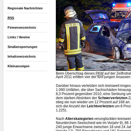
Regionale Nachrichten
RSS
Firmenverzeichnis
Links / Vereine
Straßensperrungen
Inhaltsverzeichnis
Kleinanzeigen
Beim Überschlag dieses
PKW
auf der Zeithstra
April 2011 erlitten vier der fünf jungen Insassen
Darüber hinaus verletzten sich kreisweit insg
1.090 Unfällen, die über Sachschäden hinaus
8,3 Prozent gegenüber 2010, eine Senkung um
dem starken Absinken der
Schwerverletzten
-Z
stieg sie nun wieder um 12 Prozent auf 168 an.
sich die Anzahl der
Leichtverletzten
um 8 Proze
1.225).
Nach
Alterskategorien
verunglückten kreisweit
Neunkirchen-Seelscheid wie im Vorjahr 9), 86 J
240 junge Erwachsene zwischen 18 und 24 Ja
Vorjahr 12), 759 Erwachsene und 181 Senioren