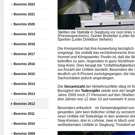
Berichte 2022
Berichte 2021
Berichte 2020
Stellten die Statistik in Siegburg vor (von links
Berichte 2019
(Pressesprecherin), Günter Brodeßer (Leiter Ab
Sperber (Leiter Direktion Verkehr)
Berichte 2018
Die Kreispolizei hat ihre Auswertung bezüglich
vorgelegt. Sie umfaßt das rechtsrheinische K
Berichte 2017
Honnef und Königswinter. Positiv ist, daß die W
betroffen zu sein, nirgendwo in ganz Nordrhein
Berichte 2016
Sieg-Kreis. Dies besagt die "Unfallhäufigkeitsz
zur Anzahl der Unfälle darstellt. Besonders die
deutlich um 9 Prozent zurückgegangen, die häuf
Berichte 2015
Sachschäden jedoch angestiegen.
Berichte 2014
Die
Gesamtzahl
der Verkehrsunfälle stieg im K
Bezüglich der
Todesopfer
setzte sich der langf
Berichte 2013
Jahre 2000 noch 27 Personen auf den Straßen z
drei Jahren von 12 über 10 auf nunmehr 9 zurü
Berichte 2012
Besonders erfreulich : im Gemeindegebiet von
gesamten Jahr kein tödlicher Unfall zu verzeic
Berichte 2011
neun Unfälle mit Todesfolge in den anderen 
Sieg-Kreises, drei in Lohmar, zwei in Much und 
Berichte 2010
verbleibenden Unfälle in Siegburg, Troisdorf und
Berichte 2009