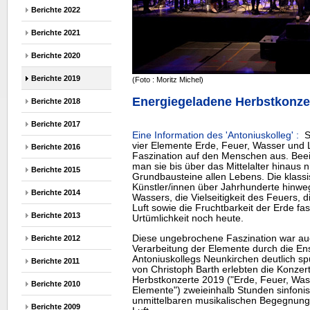
Berichte 2022
Berichte 2021
Berichte 2020
Berichte 2019
(Foto : Moritz Michel)
Energiegeladene Herbstkonze
Berichte 2018
Berichte 2017
Eine Information des 'Antoniuskolleg' :
Sc
vier Elemente Erde, Feuer, Wasser und 
Berichte 2016
Faszination auf den Menschen aus. Beeind
man sie bis über das Mittelalter hinaus ni
Berichte 2015
Grundbausteine allen Lebens. Die klass
Künstler/innen über Jahrhunderte hinweg 
Berichte 2014
Wassers, die Vielseitigkeit des Feuers,
Luft sowie die Fruchtbarkeit der Erde fa
Berichte 2013
Urtümlichkeit noch heute.
Diese ungebrochene Faszination war auc
Berichte 2012
Verarbeitung der Elemente durch die E
Antoniuskollegs Neunkirchen deutlich sp
Berichte 2011
von Christoph Barth erlebten die Konzer
Herbstkonzerte 2019 ("Erde, Feuer, Wass
Berichte 2010
Elemente") zweieinhalb Stunden sinfonis
unmittelbaren musikalischen Begegnung
Berichte 2009