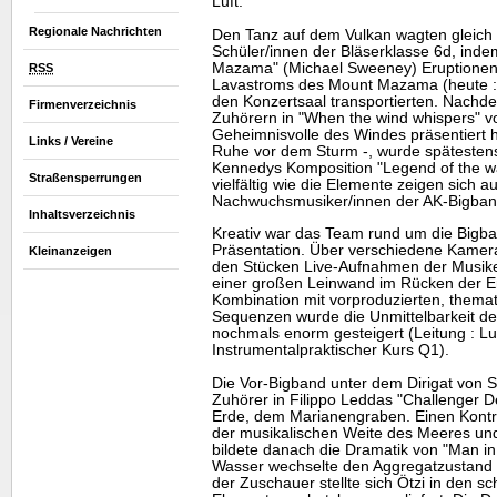
Luft.
Regionale Nachrichten
Den Tanz auf dem Vulkan wagten gleich 
Schüler/innen der Bläserklasse 6d, indem
Mazama" (Michael Sweeney) Eruptionen 
RSS
Lavastroms des Mount Mazama (heute : 
den Konzertsaal transportierten. Nachd
Firmenverzeichnis
Zuhörern in "When the wind whispers"
Geheimnisvolle des Windes präsentiert 
Links / Vereine
Ruhe vor dem Sturm -, wurde spätesten
Kennedys Komposition "Legend of the wa
Straßensperrungen
vielfältig wie die Elemente zeigen sich a
Nachwuchsmusiker/innen der AK-Bigban
Inhaltsverzeichnis
Kreativ war das
Team
rund um die Bigba
Präsentation. Über verschiedene Kamera
Kleinanzeigen
den Stücken
Live
-Aufnahmen der Musiker
einer großen Leinwand im Rücken der E
Kombination mit vorproduzierten, thema
Sequenzen wurde die Unmittelbarkeit de
nochmals enorm gesteigert (Leitung : Lu
Instrumentalpraktischer Kurs Q1).
Die Vor-Bigband unter dem Dirigat von S
Zuhörer in Filippo Leddas "Challenger D
Erde, dem Marianengraben. Einen Kontra
der musikalischen Weite des Meeres und
bildete danach die Dramatik von "Man in
Wasser wechselte den Aggregatzustand (
der Zuschauer stellte sich Ötzi in den 