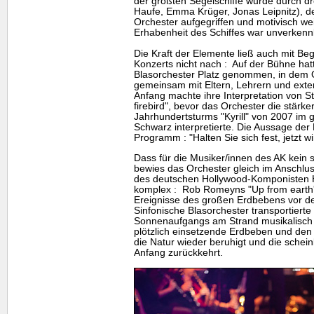
der größten Segelschiffe wurde durch drei
Haufe, Emma Krüger, Jonas Leipnitz), 
Orchester aufgegriffen und motivisch wei
Erhabenheit des Schiffes war unverkennb
Die Kraft der Elemente ließ auch mit Beg
Konzerts nicht nach : Auf der Bühne hat
Blasorchester Platz genommen, in dem 
gemeinsam mit Eltern, Lehrern und ext
Anfang machte ihre Interpretation von S
firebird", bevor das Orchester die stär
Jahrhundertsturms "Kyrill" von 2007 im
Schwarz interpretierte. Die Aussage de
Programm : "Halten Sie sich fest, jetzt wi
Dass für die Musiker/innen des AK kein s
bewies das Orchester gleich im Anschlus
des deutschen Hollywood-Komponisten 
komplex : Rob Romeyns "Up from earth's
Ereignisse des großen Erdbebens vor d
Sinfonische Blasorchester transportiert
Sonnenaufgangs am Strand musikalisch 
plötzlich einsetzende Erdbeben und den
die Natur wieder beruhigt und die schei
Anfang zurückkehrt.