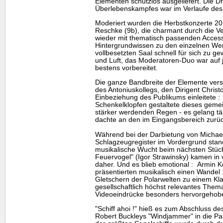
Elementen schutzlos ausgeliefert. Die D
Überlebenskampfes war im Verlaufe des 
Moderiert wurden die Herbstkonzerte 20
Reschke (9b), die charmant durch die V
wieder mit thematisch passenden Access
Hintergrundwissen zu den einzelnen Wer
vollbesetzten Saal schnell für sich zu 
und Luft, das Moderatoren-Duo war auf
bestens vorbereitet.
Die ganze Bandbreite der Elemente versp
des Antoniuskollegs, den Dirigent Christ
Einbeziehung des Publikums einleitete :
Schenkelklopfen gestaltete dieses geme
stärker werdenden Regen - es gelang t
dachte an den im Eingangsbereich zur
Während bei der Darbietung von Michae
Schlagzeugregister im Vordergrund stand,
musikalische Wucht beim nächsten Stüc
Feuervogel" (Igor Strawinsky) kamen in v
daher. Und es blieb emotional : Armin 
präsentierten musikalisch einen Wandel 
Gletschern der Polarwelten zu einem Kla
gesellschaftlich höchst relevantes Thema
Videoeindrücke besonders hervorgehob
"Schiff ahoi !" hieß es zum Abschluss des
Robert Buckleys "Windjammer" in die Pa