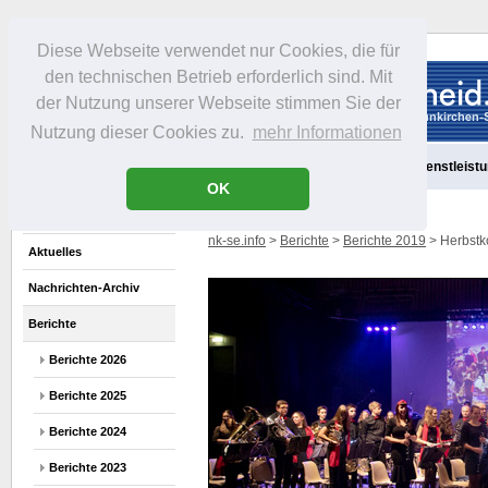
Diese Webseite verwendet nur Cookies, die für
den technischen Betrieb erforderlich sind. Mit
der Nutzung unserer Webseite stimmen Sie der
Nutzung dieser Cookies zu.
mehr Informationen
Aktuelles
Portrait
Freizeit
Gastronomie
Handel
Dienstleist
OK
nk-se.info
>
Berichte
>
Berichte 2019
> Herbstko
Aktuelles
Nachrichten-Archiv
Berichte
Berichte 2026
Berichte 2025
Berichte 2024
Berichte 2023