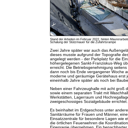
Stand der Arbeiten im Februar 2022, hinten Maurerarbei
Schalung der Stützmauer für die Zufahrtsrampe
Zwei Jahre später war auch das Außengelän
dieses musste aufgrund der Topografie de
angelegt werden - der Parkplatz für die Ei
höhergelegenen Sankt-Franziskus-Weg üb
erreicht. Die Betriebsgenehmigung seitens 
dann noch bis Ende vergangener Woche au
moderne und geräumige Gerätehaus erst j
eineinhalb Jahre später als noch bei Baube
Neben einer Fahrzeughalle mit acht groß d
sowie einem separaten Trakt mit Waschhal
Werkstätten, Lagerraum und Hochregallag
zweigeschossiges Sozialgebäude errichtet.
Es beinhaltet im Erdgeschoss unter ande
Sanitärräume für Frauen und Männer, eine
Einsatzzentrale für besondere Lagen wie e
die örtlichen Feuerwehren die Koordination v
Eigenregie übernehmen. Ein benachbarter