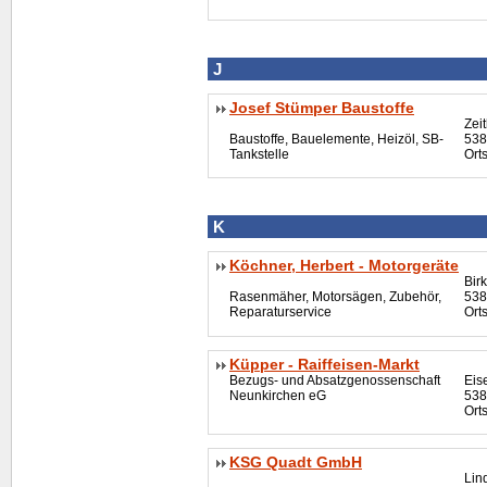
J
Josef Stümper Baustoffe
Zei
Baustoffe, Bauelemente, Heizöl, SB-
538
Tankstelle
Orts
K
Köchner, Herbert - Motorgeräte
Bir
Rasenmäher, Motorsägen, Zubehör,
538
Reparaturservice
Ort
Küpper - Raiffeisen-Markt
Bezugs- und Absatzgenossenschaft
Eis
Neunkirchen eG
538
Ort
KSG Quadt GmbH
Lin