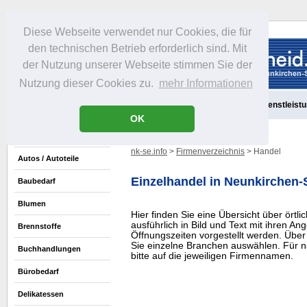
Diese Webseite verwendet nur Cookies, die für
den technischen Betrieb erforderlich sind. Mit
der Nutzung unserer Webseite stimmen Sie der
Nutzung dieser Cookies zu.
mehr Informationen
Aktuelles
Portrait
Freizeit
Gastronomie
Handel
Dienstleist
OK
nk-se.info
>
Firmenverzeichnis
> Handel
Autos / Autoteile
Einzelhandel in Neunkirchen
Baubedarf
Blumen
Hier finden Sie eine Übersicht über örtli
ausführlich in Bild und Text mit ihren A
Brennstoffe
Öffnungszeiten vorgestellt werden. Über
Sie einzelne Branchen auswählen. Für n
Buchhandlungen
bitte auf die jeweiligen Firmennamen.
Bürobedarf
Delikatessen