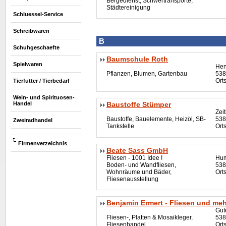
Bergedienst, Schwertransporte,
Städtereinigung
Schluessel-Service
Schreibwaren
B
Schuhgeschaefte
Baumschule Roth
Spielwaren
Hen
Pflanzen, Blumen, Gartenbau
538
Ort
Tierfutter / Tierbedarf
Wein- und Spirituosen-
Handel
Baustoffe Stümper
Zei
Baustoffe, Bauelemente, Heizöl, SB-
538
Zweiradhandel
Tankstelle
Orts
Firmenverzeichnis
Beate Sass GmbH
Fliesen - 1001 Idee !
Hum
Boden- und Wandfliesen,
538
Wohnräume und Bäder,
Orts
Fliesenausstellung
Benjamin Ermert - Fliesen und meh
Gut
Fliesen-, Platten & Mosaikleger,
538
Fliesenhandel
Ort