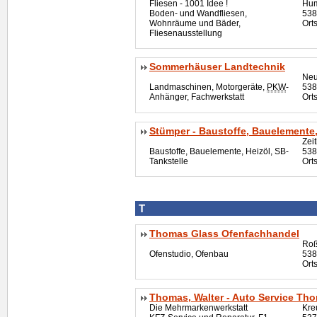
Fliesen - 1001 Idee !
Hum
Boden- und Wandfliesen,
538
Wohnräume und Bäder,
Orts
Fliesenausstellung
Sommerhäuser Landtechnik
Neu
Landmaschinen, Motorgeräte,
PKW
-
538
Anhänger, Fachwerkstatt
Ort
Stümper - Baustoffe, Bauelemente,
Zei
Baustoffe, Bauelemente, Heizöl, SB-
538
Tankstelle
Orts
T
Thomas Glass Ofenfachhandel
Roß
Ofenstudio, Ofenbau
538
Ort
Thomas, Walter - Auto Service Th
Die Mehrmarkenwerkstatt
Kre