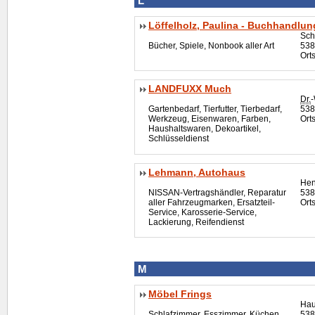
L
Löffelholz, Paulina - Buchhandlun
Sch
Bücher, Spiele, Nonbook aller Art
538
Ort
LANDFUXX Much
Dr.
-
Gartenbedarf, Tierfutter, Tierbedarf,
538
Werkzeug, Eisenwaren, Farben,
Ort
Haushaltswaren, Dekoartikel,
Schlüsseldienst
Lehmann, Autohaus
Hen
NISSAN-Vertragshändler, Reparatur
538
aller Fahrzeugmarken, Ersatzteil-
Ort
Service, Karosserie-Service,
Lackierung, Reifendienst
M
Möbel Frings
Hau
Schlafzimmer, Esszimmer, Küchen,
538