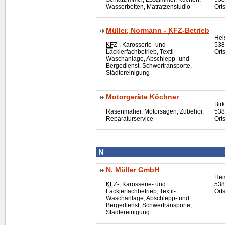
Wasserbetten, Matratzenstudio
Ort
Müller, Normann -
KFZ
-Betrieb
Hei
KFZ
-, Karosserie- und
538
Lackierfachbetrieb, Textil-
Orts
Waschanlage, Abschlepp- und
Bergedienst, Schwertransporte,
Städtereinigung
Motorgeräte Köchner
Bir
Rasenmäher, Motorsägen, Zubehör,
538
Reparaturservice
Ort
N
N. Müller GmbH
Hei
KFZ
-, Karosserie- und
538
Lackierfachbetrieb, Textil-
Orts
Waschanlage, Abschlepp- und
Bergedienst, Schwertransporte,
Städtereinigung