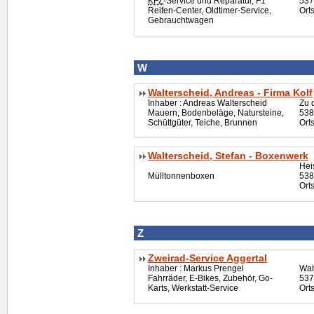
KFZ
-Service und Reparatur, F1
537
Reifen-Center,
Oldtimer
-Service,
Ort
Gebrauchtwagen
W
Walterscheid, Andreas - Firma Kolf
Inhaber : Andreas Walterscheid
Zu 
Mauern, Bodenbeläge, Natursteine,
538
Schüttgüter, Teiche, Brunnen
Orts
Walterscheid, Stefan - Boxenwerk
Hei
Mülltonnenboxen
538
Orts
Z
Zweirad-Service Aggertal
Inhaber : Markus Prengel
Wah
Fahrräder, E-Bikes, Zubehör, Go-
537
Karts, Werkstatt-Service
Ort