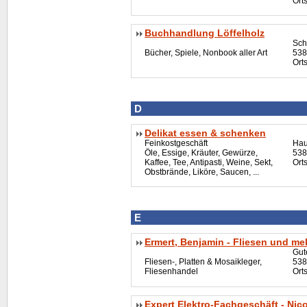
Orts
Buchhandlung Löffelholz
Sch
Bücher, Spiele, Nonbook aller Art
538
Ort
D
Delikat essen & schenken
Feinkostgeschäft
Hau
Öle, Essige, Kräuter, Gewürze,
538
Kaffee, Tee, Antipasti, Weine, Sekt,
Ort
Obstbrände, Liköre, Saucen, ...
E
Ermert, Benjamin - Fliesen und me
Gut
Fliesen-, Platten & Mosaikleger,
538
Fliesenhandel
Ort
Expert Elektro-Fachgeschäft - Nico