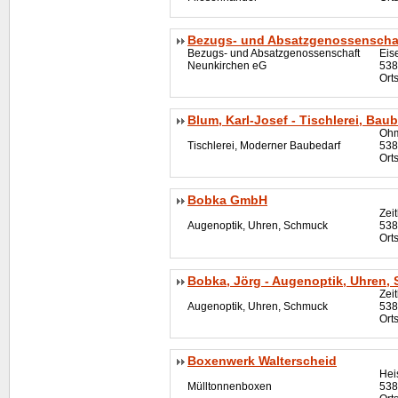
Bezugs- und Absatzgenossenscha
Bezugs- und Absatzgenossenschaft
Eis
Neunkirchen eG
538
Ort
Blum, Karl-Josef - Tischlerei, Bau
Ohm
Tischlerei, Moderner Baubedarf
538
Ort
Bobka GmbH
Zei
Augenoptik, Uhren, Schmuck
538
Ort
Bobka, Jörg - Augenoptik, Uhren,
Zei
Augenoptik, Uhren, Schmuck
538
Ort
Boxenwerk Walterscheid
Hei
Mülltonnenboxen
538