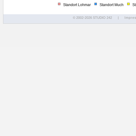
Standort Lohmar
Standort Much
Sta
© 2002-2026 STUDIO 242
|
Impre