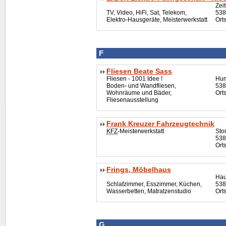
Zei
TV, Video,
HiFi
, Sat, Telekom,
538
Elektro-Hausgeräte, Meisterwerkstatt
Ort
F
Fliesen Beate Sass
Fliesen - 1001 Idee !
Hum
Boden- und Wandfliesen,
538
Wohnräume und Bäder,
Orts
Fliesenausstellung
Frank Kreuzer Fahrzeugtechnik
KFZ
-Meisterwerkstatt
Sto
538
Ort
Frings, Möbelhaus
Hau
Schlafzimmer, Esszimmer, Küchen,
538
Wasserbetten, Matratzenstudio
Ort
G