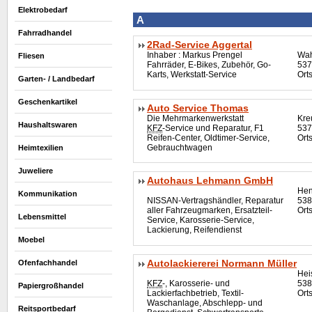
Elektrobedarf
A
Fahrradhandel
2Rad-Service Aggertal
Inhaber : Markus Prengel
Wah
Fliesen
Fahrräder, E-Bikes, Zubehör, Go-
537
Karts, Werkstatt-Service
Ort
Garten- / Landbedarf
Geschenkartikel
Auto Service Thomas
Die Mehrmarkenwerkstatt
Kre
Haushaltswaren
KFZ
-Service und Reparatur, F1
537
Reifen-Center,
Oldtimer
-Service,
Ort
Gebrauchtwagen
Heimtexilien
Juweliere
Autohaus Lehmann GmbH
Hen
Kommunikation
NISSAN-Vertragshändler, Reparatur
538
aller Fahrzeugmarken, Ersatzteil-
Ort
Lebensmittel
Service, Karosserie-Service,
Lackierung, Reifendienst
Moebel
Autolackiererei Normann Müller
Ofenfachhandel
Hei
KFZ
-, Karosserie- und
538
Papiergroßhandel
Lackierfachbetrieb, Textil-
Orts
Waschanlage, Abschlepp- und
Reitsportbedarf