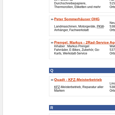
Durchschreibepapiere,
515
Thermorollen, Etiketten und mehr
Ort
Peter Sommerhäuser OHG
Neu
Landmaschinen, Motorgeräte,
PKW
-
538
Anhänger, Fachwerkstatt
Ort
Prengel, Markus - 2Rad-Service Ag
Inhaber : Markus Prengel
Wah
Fahrräder, E-Bikes, Zubehör, Go-
537
Karts, Werkstatt-Service
Ort
Q
Quadt -
KFZ
-Meisterbetrieb
Lin
KFZ
-Meisterbetrieb, Reparatur aller
538
Marken
Ort
R