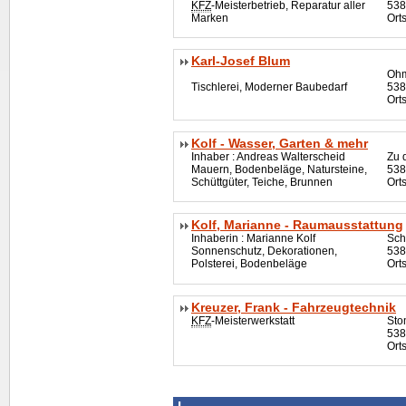
KFZ
-Meisterbetrieb, Reparatur aller
538
Marken
Ort
Karl-Josef Blum
Ohm
Tischlerei, Moderner Baubedarf
538
Ort
Kolf - Wasser, Garten & mehr
Inhaber : Andreas Walterscheid
Zu 
Mauern, Bodenbeläge, Natursteine,
538
Schüttgüter, Teiche, Brunnen
Orts
Kolf, Marianne - Raumausstattung
Inhaberin : Marianne Kolf
Sch
Sonnenschutz, Dekorationen,
538
Polsterei, Bodenbeläge
Ort
Kreuzer, Frank - Fahrzeugtechnik
KFZ
-Meisterwerkstatt
Sto
538
Ort