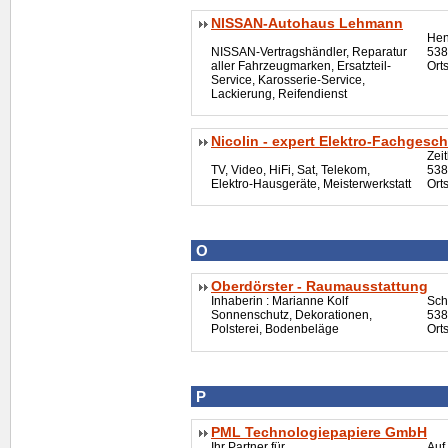
NISSAN-Autohaus Lehmann
Hen
NISSAN-Vertragshändler, Reparatur
538
aller Fahrzeugmarken, Ersatzteil-
Ort
Service, Karosserie-Service,
Lackierung, Reifendienst
Nicolin - expert Elektro-Fachgesch
Zei
TV, Video,
HiFi
, Sat, Telekom,
538
Elektro-Hausgeräte, Meisterwerkstatt
Ort
O
Oberdörster - Raumausstattung
Inhaberin : Marianne Kolf
Sch
Sonnenschutz, Dekorationen,
538
Polsterei, Bodenbeläge
Ort
P
PML Technologiepapiere GmbH
Ihr Partner für
Auf