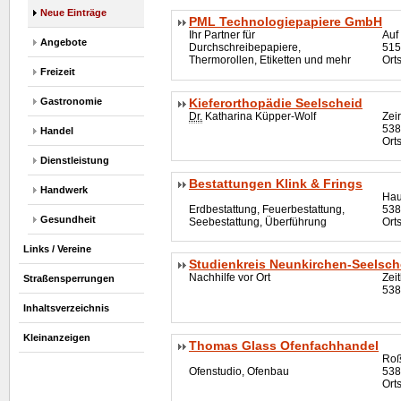
Neue Einträge
PML Technologiepapiere GmbH
Ihr Partner für
Auf
Angebote
Durchschreibepapiere,
515
Thermorollen, Etiketten und mehr
Ort
Freizeit
Gastronomie
Kieferorthopädie Seelscheid
Dr.
Katharina Küpper-Wolf
Zei
538
Handel
Ort
Dienstleistung
Bestattungen Klink & Frings
Handwerk
Hau
Erdbestattung, Feuerbestattung,
538
Gesundheit
Seebestattung, Überführung
Ort
Links / Vereine
Studienkreis Neunkirchen-Seelsch
Nachhilfe vor Ort
Zei
Straßensperrungen
538
Inhaltsverzeichnis
Kleinanzeigen
Thomas Glass Ofenfachhandel
Roß
Ofenstudio, Ofenbau
538
Ort