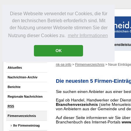
Diese Webseite verwendet nur Cookies, die für
den technischen Betrieb erforderlich sind. Mit
der Nutzung unserer Webseite stimmen Sie der
Nutzung dieser Cookies zu.
mehr Informationen
Aktuelles
Portrait
Freizeit
Gastronomie
Handel
Dienstleist
OK
nk-se.info
>
Firmenverzeichnis
> Neue Einträg
Aktuelles
Nachrichten-Archiv
Die neuesten 5 Firmen-Einträ
Berichte
Sie suchen einen Anbieter aus einer be
Regionale Nachrichten
Egal ob Handel, Handwerker oder Dienstle
Branchenverzeichnis
(siehe Menueleist
RSS
von Anbietern aus der Gemeinde und de
Firmenverzeichnis
Auf dieser Seite informieren wir Sie über
Branchenbuch des Internet-Portals
www.
Ihr Firmeneintrag