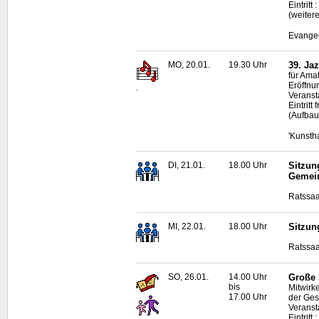
Eintrit
(weiter
Evangel
MO, 20.01.
19.30 Uhr
39. Ja
für Ama
Eröffnun
.
Veransta
Eintrit
(Aufbau
'Kunsth
DI, 21.01.
18.00 Uhr
Sitzun
Gemei
Ratssaa
MI, 22.01.
18.00 Uhr
Sitzun
Ratssaa
SO, 26.01.
14.00 Uhr
Große 
bis
Mitwirk
17.00 Uhr
der Ges
Veranst
Eintrit