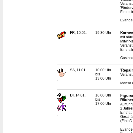
Veranst
'Förder
Eintrit
Evangel
FR, 10.01.
19.30 Uhr
Karnev
mit när
Mitwirk
.
Veranst
Eintritt
Gasthau
SA, 11.01.
10.00 Uhr
'Repai
bis
Veransta
13.00 Uhr
.
Mensa d
DI, 14.01.
16.00 Uhr
Figure
bis
Räuber
17.00 Uhr
Aufführ
2 Jahre
Eintrit
.
Geschäf
(Einlaß
Evangel