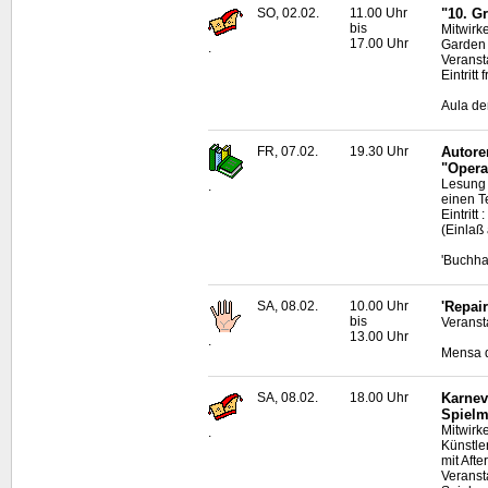
SO, 02.02.
11.00 Uhr
"10. G
bis
Mitwirk
17.00 Uhr
Garden
.
Veranst
Eintritt
Aula de
FR, 07.02.
19.30 Uhr
Autore
"Opera
Lesung 
.
einen T
Eintrit
(Einlaß
'Buchha
SA, 08.02.
10.00 Uhr
'Repai
bis
Veransta
13.00 Uhr
.
Mensa d
SA, 08.02.
18.00 Uhr
Karnev
Spielm
Mitwirk
.
Künstle
mit Aft
Veranst