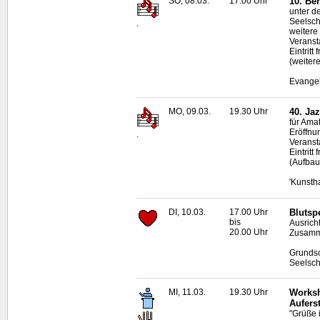
SO, 08.03.
17.00 Uhr
10. Be
unter d
Seelsch
.
weitere
Veranst
Eintritt
(weiter
Evangel
MO, 09.03.
19.30 Uhr
40. Ja
für Ama
Eröffnu
.
Veransta
Eintrit
(Aufbau
'Kunsth
DI, 10.03.
17.00 Uhr
Blutsp
bis
Ausrich
20.00 Uhr
Zusamme
Grundsc
Seelsch
MI, 11.03.
19.30 Uhr
Worksh
Aufers
"Grüße 