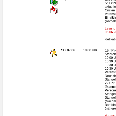
"2. Lei
aktuell
Cirsten
Veransta
.
Eintritt
(Anmeld
Lesung 
05.06.2
'delika
SO, 07.06.
10.00 Uhr
16. 'P
Startrei
10.00 U
.
10.30 U
10.30 U
10.30 U
Veranst
Neunki
Startge
22 Uhr
(Mannsc
Person
Startge
Startge
(Nachme
Bambini
(nähere
Veranst