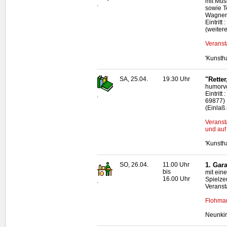
mit Mus
.
sowie T
Wagner
Eintritt
(weiter
Veranst
'Kunsth
SA, 25.04.
19.30 Uhr
"Rette
humorvo
Eintritt
.
69877)
(Einlaß
Veranst
und auf 
'Kunsth
SO, 26.04.
11.00 Uhr
1. Gar
bis
mit ein
16.00 Uhr
Spielze
.
Veranst
Flohmar
Neunki