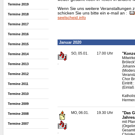
Termine 2019
Wenn Sie uns weitere Veranstaltungen z
schicken Sie uns bitte ein e-mail an :
Termine 2018
seelscheid.info
Termine 2017
Termine 2016
Januar 2020
Termine 2015
SO, 05.01.
17.00 Uhr
"Konze
Termine 2014
Mitwirk
Bröleck
.
Termine 2013
Johanne
(Modera
Termine 2012
Veranst
Chor B
Eintrit
Termine 2011
(Einlaß
Termine 2010
Katholi
Hermer
Termine 2009
MO, 06.01.
19.30 Uhr
"Das G
Termine 2008
Jahres
mit Pfa
Termine 2007
(Orgeli
Gesamte
.
Christe