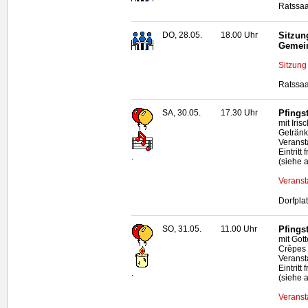
Ratssaa
DO, 28.05.
18.00 Uhr
Sitzun
Gemei
Sitzung
Ratssaa
SA, 30.05.
17.30 Uhr
Pfingst
mit Iri
Geträn
Veranst
Eintritt f
.
(siehe 
Veranst
Dorfpla
SO, 31.05.
11.00 Uhr
Pfingst
mit Got
Crêpes
Veranst
Eintritt f
.
(siehe 
Veranst