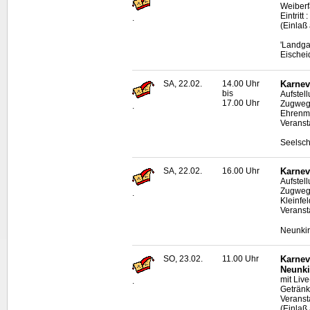
Weiberf
Eintritt 
.
(Einlaß
'Landga
Eischei
SA, 22.02.
14.00 Uhr
Karnev
bis
Aufstel
17.00 Uhr
Zugweg 
.
Ehrenma
Veranst
Seelsch
SA, 22.02.
16.00 Uhr
Karnev
Aufstel
Zugweg
.
Kleinfe
Veranst
Neunki
SO, 23.02.
11.00 Uhr
Karnev
Neunki
mit
Live
.
Geträn
Veranst
(Einlaß