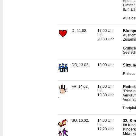
Spielma
Eintritt
(Einlaß
Aula de
DI, 11.02.
17.00 Uhr
Blutsp
bis
Ausrich
20.30 Uhr
Zusamme
Grundsc
Seelsch
DO, 13.02.
18.00 Uhr
Sitzun
Ratssaa
FR, 14.02.
17.00 Uhr
Reibek
bis
"Rievko
19.30 Uhr
Verkauf
.
Veranst
Dorfpla
SO, 16.02.
14.00 Uhr
32. Ki
bis
für Kind
17.20 Uhr
Kinderk
Mitwirk