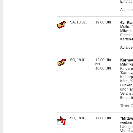
Eintritt
Aula de
SA, 18.01.
19.00 Uhr
45. Ka
Motto : 
Mitwirk
.
Eintritt
Karten-
Aula de
SO, 19.01.
12.00 Uhr
Karnev
bis
Mitwirk
18.00 Uhr
Kinderp
.
'Karnev
Kinderp
Köln', 
Funken 
und 'Ta
Veransta
Eintritt f
'Ritter
SO, 19.01.
17.00 Uhr
"Mittw
weitere
Laenger
.
Veranst