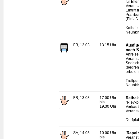
für Elt
Veranst
.
Eintrit
Prarrbü
(Einlaß
Katholi
Neunki
FR, 13.03.
13.15 Uhr
Ausflu
nach S
Anreise
.
Veranst
Seelsc
(begren
erbeten
Treffpu
Neunki
FR, 13.03.
17.00 Uhr
Reibek
bis
"Rievko
19.30 Uhr
Verkauf
.
Veranst
Dorfpla
SA, 14.03.
10.00 Uhr
'Repai
bis
Veransta