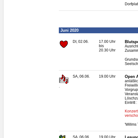
Dorfpla
Juni 2020
DI, 02.06.
17.00 Uhr
Blutsp
bis
Ausrich
20.30 Uhr
Zusamme
Grundsc
Seelsch
SA, 06.06.
19.00 Uhr
Open A
anläßli
Freiwil
.
Vorgrup
Veranst
Löschz
Eintritt
Konzert
verscho
'Willms
SA, 06.06.
19.00 Uhr
Lesung